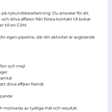
 på nykundsbearbetning. Du ansvarar för att
 och driva affären från första kontakt till bokat
r till en CSM.
in egen pipeline, där din aktivitet är avgörande
efon och mejl
oger
samtal
tt driva affärer framåt
löpande
ch motiveras av tydliga mål och resultat.