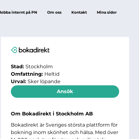
Jobba internt på PN
Om oss
Kontakt
Mina sidor
Stad:
Stockholm
Omfattning:
Heltid
Urval:
Sker löpande
Ansök
Om Bokadirekt i Stockholm AB
Bokadirekt är Sveriges största plattform för
bokning inom skönhet och hälsa. Med över