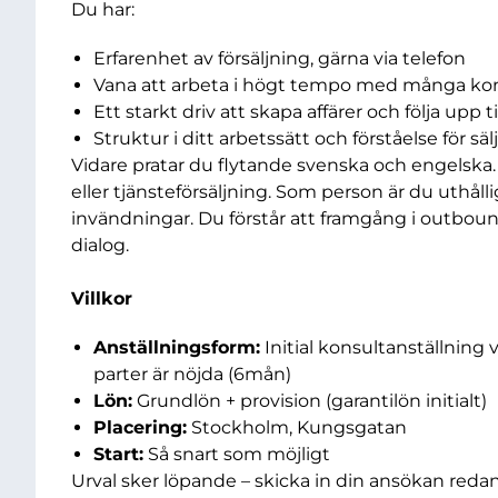
Du har:
Erfarenhet av försäljning, gärna via telefon
Vana att arbeta i högt tempo med många kon
Ett starkt driv att skapa affärer och följa upp t
Struktur i ditt arbetssätt och förståelse för sä
Vidare pratar du flytande svenska och engelska
eller tjänsteförsäljning. Som person är du uthål
invändningar. Du förstår att framgång i outbo
dialog.
Villkor
Anställningsform:
Initial konsultanställning
parter är nöjda (6mån)
Lön:
Grundlön + provision (garantilön initialt)
Placering:
Stockholm, Kungsgatan
Start:
Så snart som möjligt
Urval sker löpande – skicka in din ansökan redan