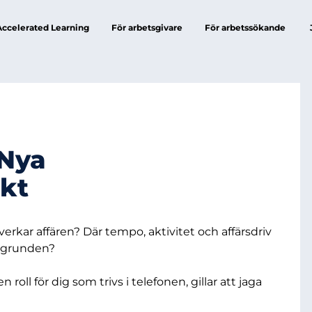
Accelerated Learning
För arbetsgivare
För arbetssökande
 Nya
ekt
åverkar affären? Där tempo, aktivitet och affärsdriv
n grunden?
roll för dig som trivs i telefonen, gillar att jaga