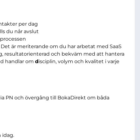
takter per dag
ills du når avslut
ljprocessen
. Det är meriterande om du har arbetat med SaaS
lig, resultatorienterad och bekväm med att hantera
und handlar om
d
isciplin, volym och kvalitet i varje
 via PN och övergång till BokaDirekt om båda
 idag.