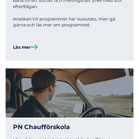
bana till ett socialt och meningsfullt yrke med stor
efterfrågan.
Ansökan till programmet har avslutats, men gå
gärna och läs mer om programmet.
Läs mer
PN Chaufförskola