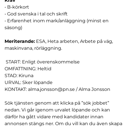
Krav
• B-körkort
• God svenska i tal och skrift
• Erfarenhet inom mark/anläggning (minst en
säsong)
Meriterande:
ESA, Heta arbeten, Arbete på väg,
maskinvana, rörläggning.
START: Enligt överenskommelse
OMFATTNING: Heltid
STAD: Kiruna
URVAL: Sker löpande
KONTAKT:
alma.jonsson@pn.se
/ Alma Jonsson
Sök tjänsten genom att klicka på ”sök jobbet”
nedan. Vi går igenom urvalet löpande och kan
därför ha gått vidare med kandidater innan
annonsen stängs ner. Om du vill kan du även skapa