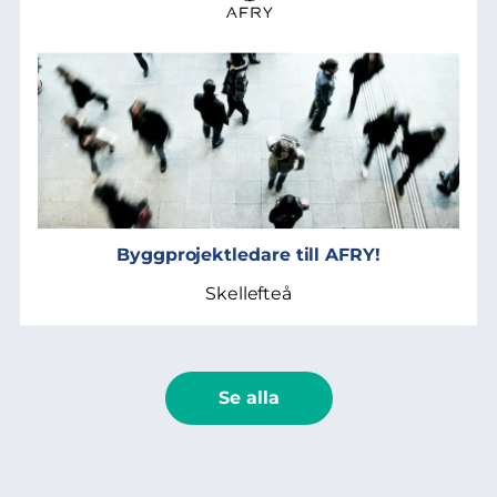
Byggprojektledare till AFRY!
Skellefteå
Se alla