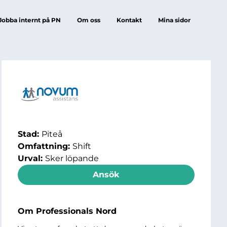
Jobba internt på PN
Om oss
Kontakt
Mina sidor
Stad:
Piteå
Omfattning:
Shift
Urval:
Sker löpande
Ansök
Om Professionals Nord