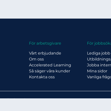
För arbetsgivare
För jobbsö
Vårt erbjudande
Lediga jobb
Om oss
Utbildning
Accelerated Learning
Jobba inter
Så säger våra kunder
Mina sidor
Kontakta oss
Vanliga fråg
s Nord Rekrytering AB