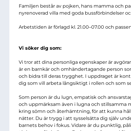
Familjen består av pojken, hans mamma och pap
nyrenoverad villa med goda bussförbindelser och
Arbetstiden är förlagd kl. 21.00–07.00 och pas
Vi söker dig som:
Vi tror att dina personliga egenskaper är avgörand
är en barnkär och omhändertagande person so
och bidra till deras trygghet. I uppdraget är konti
dig som vill arbeta långsiktigt i rollen och som ser
Som person är du lugn, empatisk och ansvarsta
och uppmärksam även i lugna och stillsamma milj
kring sömn och återhämtning, för att kunna håll
nätter. Du är trygg i att sysselsätta dig själv un
barnets behov i fokus. Vidare är du punktlig, pål