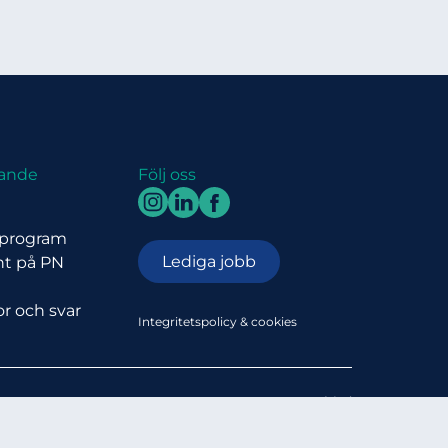
kande
Följ oss
sprogram
Lediga jobb
nt på PN
or och svar
Integritetspolicy & cookies
Av:
Sunbird