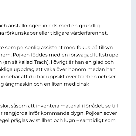
ch anställningen inleds med en grundlig
ga förkunskaper eller tidigare vårderfarenhet.
te som personlig assistent med fokus på tillsyn
hem. Pojken föddes med en försvagad luftstrupe
 (en så kallad Trach). I övrigt är han en glad och
vudsakliga uppdrag att vaka över honom medan han
et innebär att du har uppsikt över trachen och ser
midig ångmaskin och en liten medicinsk
or, såsom att inventera material i förrådet, se till
r är rengjorda inför kommande dygn. Pojken sover
regel präglas av stillhet och lugn – samtidigt som