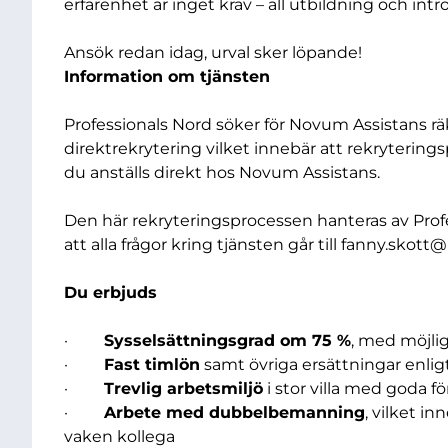
erfarenhet är inget krav – all utbildning och int
Ansök redan idag, urval sker löpande!
Information om tjänsten
Professionals Nord söker för Novum Assistans räk
direktrekrytering vilket innebär att rekryterin
du anställs direkt hos Novum Assistans.
Den här rekryteringsprocessen hanteras av Pro
att alla frågor kring tjänsten går till
fanny.skott@
Du erbjuds
·
Sysselsättningsgrad om 75 %
, med möjlig
·
Fast timlön
samt övriga ersättningar enligt
·
Trevlig arbetsmiljö
i stor villa med goda f
·
Arbete med dubbelbemanning
, vilket i
vaken kollega