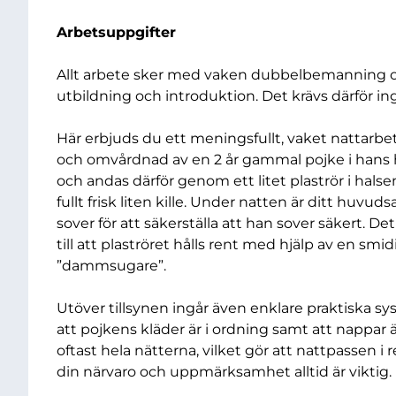
Arbetsuppgifter
Allt arbete sker med vaken dubbelbemanning o
utbildning och introduktion. Det krävs därför in
Här erbjuds du ett meningsfullt, vaket nattarbe
och omvårdnad av en 2 år gammal pojke i hans 
och andas därför genom ett litet plaströr i halsen
fullt frisk liten kille. Under natten är ditt hu
sover för att säkerställa att han sover säkert. D
till att plaströret hålls rent med hjälp av en s
”dammsugare”.
Utöver tillsynen ingår även enklare praktiska syssl
att pojkens kläder är i ordning samt att nappa
oftast hela nätterna, vilket gör att nattpassen i 
din närvaro och uppmärksamhet alltid är viktig.