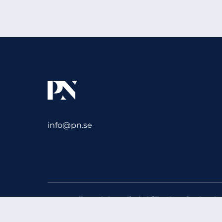
info@pn.se
© 2026 Alla rättigheter förbehållna | Professional