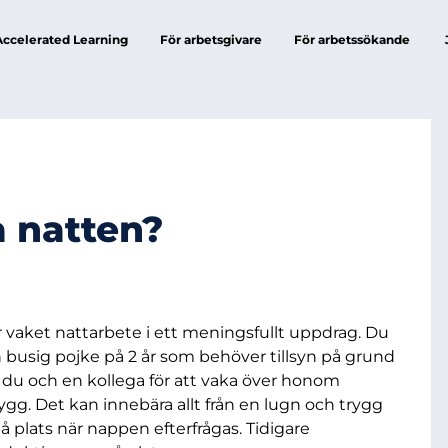
Accelerated Learning
För arbetsgivare
För arbetssökande
å natten?
ör vaket nattarbete i ett meningsfullt uppdrag. Du
 busig pojke på 2 år som behöver tillsyn på grund
r du och en kollega för att vaka över honom
rygg. Det kan innebära allt från en lugn och trygg
å plats när nappen efterfrågas. Tidigare