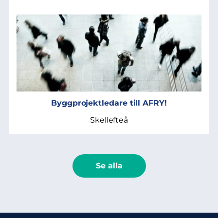
Byggprojektledare till AFRY!
Skellefteå
Se alla