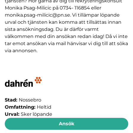
tjänsten? Hör gärna av dig till rekryteringskonsult
Monika Psag-Milicic på 0734- 116854 eller
monika.psag-milicic@pn.se. Vi tillämpar löpande
urval och tjänsten kan komma att tillsättas innan
sista ansökningsdag. Du är därför varmt
välkommen med din ansökan redan idag! Då vi inte
tar emot ansökan via mail hänvisar vi dig till att söka
via annonsen.
Stad:
Nossebro
Omfattning:
Heltid
Urval:
Sker löpande
Ansök