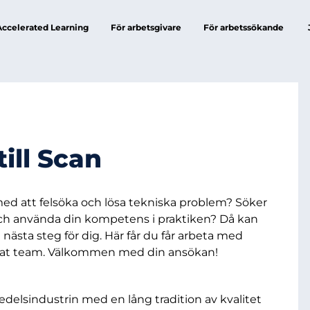
Accelerated Learning
För arbetsgivare
För arbetssökande
ill Scan
s med att felsöka och lösa tekniska problem? Söker
 och använda din kompetens i praktiken? Då kan
nästa steg för dig. Här får du får arbeta med
gerat team. Välkommen med din ansökan!
delsindustrin med en lång tradition av kvalitet