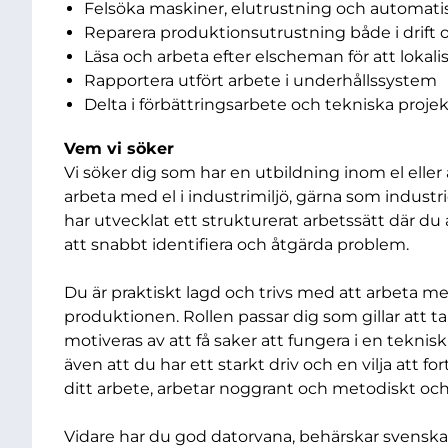
Felsöka maskiner, elutrustning och automat
Reparera produktionsutrustning både i drift o
Läsa och arbeta efter elscheman för att lokalis
Rapportera utfört arbete i underhållssystem
Delta i förbättringsarbete och tekniska proje
Vem vi söker
Vi söker dig som har en utbildning inom el eller
arbeta med el i industrimiljö, gärna som industri
har utvecklat ett strukturerat arbetssätt där d
att snabbt identifiera och åtgärda problem.
Du är praktiskt lagd och trivs med att arbeta m
produktionen. Rollen passar dig som gillar att t
motiveras av att få saker att fungera i en teknisk 
även att du har ett starkt driv och en vilja att for
ditt arbete, arbetar noggrant och metodiskt och
Vidare har du god datorvana, behärskar svenska 