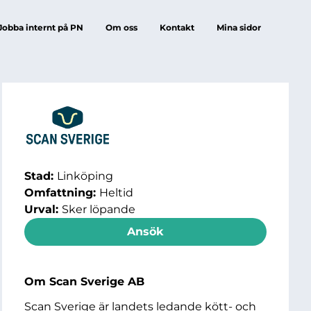
Jobba internt på PN
Om oss
Kontakt
Mina sidor
Stad:
Linköping
Omfattning:
Heltid
Urval:
Sker löpande
Ansök
Om Scan Sverige AB
Scan Sverige är landets ledande kött- och