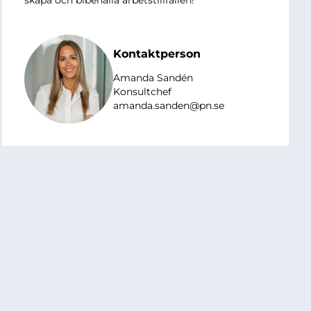
Kontaktperson
Amanda Sandén
Konsultchef
amanda.sanden@pn.se