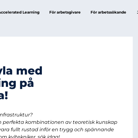
Accelerated Learning
För arbetsgivare
För arbetssökande
yla med
ing på
a!
infrastruktur?
perfekta kombinationen av teoretisk kunskap
 vara fullt rustad inför en trygg och spännande
om kyltekniker, sök idag!