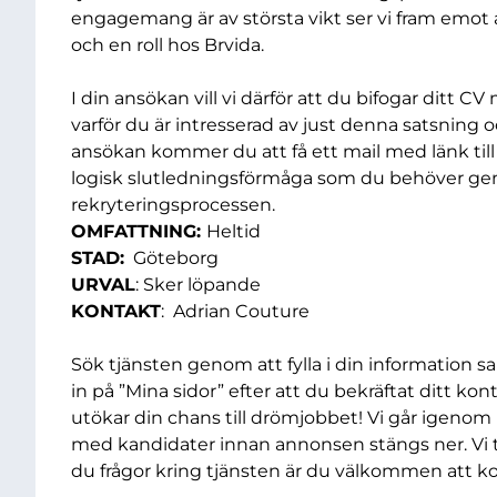
engagemang är av största vikt ser vi fram emot at
och en roll hos Brvida.
I din ansökan vill vi därför att du bifogar ditt 
varför du är intresserad av just denna satsning 
ansökan kommer du att få ett mail med länk till e
logisk slutledningsförmåga som du behöver geno
rekryteringsprocessen.
OMFATTNING:
Heltid
STAD:
Göteborg
URVAL
: Sker löpande
KONTAKT
: Adrian Couture
Sök tjänsten genom att fylla i din information
in på ”Mina sidor” efter att du bekräftat ditt kon
utökar din chans till drömjobbet! Vi går igenom 
med kandidater innan annonsen stängs ner. Vi t
du frågor kring tjänsten är du välkommen att k