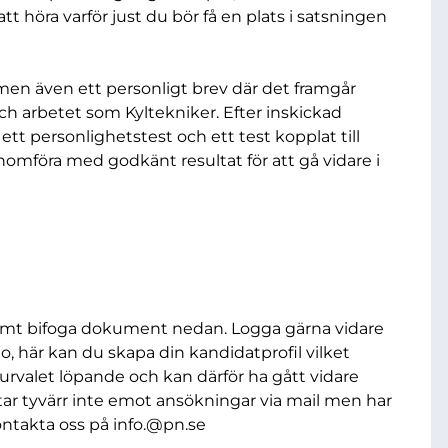
t höra varför just du bör få en plats i satsningen
CV men även ett personligt brev där det framgår
och arbetet som Kyltekniker. Efter inskickad
tt personlighetstest och ett test kopplat till
mföra med godkänt resultat för att gå vidare i
 samt bifoga dokument nedan. Logga gärna vidare
to, här kan du skapa din kandidatprofil vilket
urvalet löpande och kan därför ha gått vidare
ar tyvärr inte emot ansökningar via mail men har
ontakta oss på
info.@pn.se