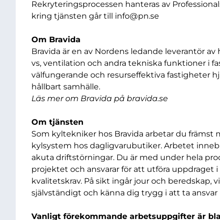
Rekryteringsprocessen hanteras av Professionals
kring tjänsten går till
info@pn.se
Om Bravida
Bravida är en av Nordens ledande leverantör av he
vs, ventilation och andra tekniska funktioner i
välfungerande och resurseffektiva fastigheter hj
hållbart samhälle.
Läs mer om Bravida på bravida.se
Om tjänsten
Som kyltekniker hos Bravida arbetar du främst m
kylsystem hos dagligvarubutiker. Arbetet inneb
akuta driftstörningar. Du är med under hela proce
projektet och ansvarar för att utföra uppdraget
kvalitetskrav. På sikt ingår jour och beredskap, 
självständigt och känna dig trygg i att ta ansva
Vanligt förekommande arbetsuppgifter är bl