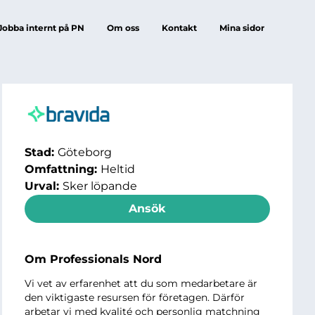
Jobba internt på PN
Om oss
Kontakt
Mina sidor
Stad:
Göteborg
Omfattning:
Heltid
Urval:
Sker löpande
Ansök
Om Professionals Nord
Vi vet av erfarenhet att du som medarbetare är
den viktigaste resursen för företagen. Därför
arbetar vi med kvalité och personlig matchning