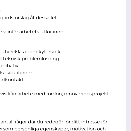
a
ärdsförslag åt dessa fel
ra inför arbetets utförande
tt utvecklas inom kylteknik
d teknisk problemlösning
nitiativ
ska situationer
undkontakt
is från arbete med fordon, renoveringsprojekt
tal frågor där du redogör för ditt intresse för
tersom personliga egenskaper, motivation och