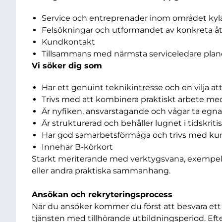
Service och entreprenader inom området kyl
Felsökningar och utformandet av konkreta åtg
Kundkontakt
Tillsammans med närmsta serviceledare plane
Vi söker dig som
Har ett genuint teknikintresse och en vilja a
Trivs med att kombinera praktiskt arbete me
Är nyfiken, ansvarstagande och vågar ta egna i
Är strukturerad och behåller lugnet i tidskriti
Har god samarbetsförmåga och trivs med k
Innehar B-körkort
Starkt meriterande med verktygsvana, exempelv
eller andra praktiska sammanhang.
Ansökan och rekryteringsprocess
När du ansöker kommer du först att besvara ett an
tjänsten med tillhörande utbildningsperiod. Ef