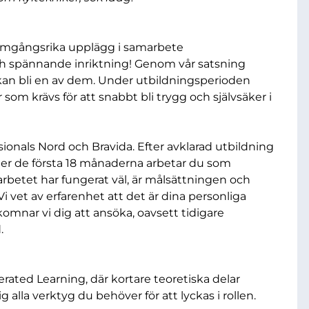
framgångsrika upplägg i samarbete
h spännande inriktning! Genom vår satsning
 kan bli en av dem. Under utbildningsperioden
 som krävs för att snabbt bli trygg och självsäker i
ionals Nord och Bravida. Efter avklarad utbildning
nder de första 18 månaderna arbetar du som
arbetet har fungerat väl, är målsättningen och
Vi vet av erfarenhet att det är dina personliga
mnar vi dig att ansöka, oavsett tidigare
d.
ted Learning, där kortare teoretiska delar
lla verktyg du behöver för att lyckas i rollen.