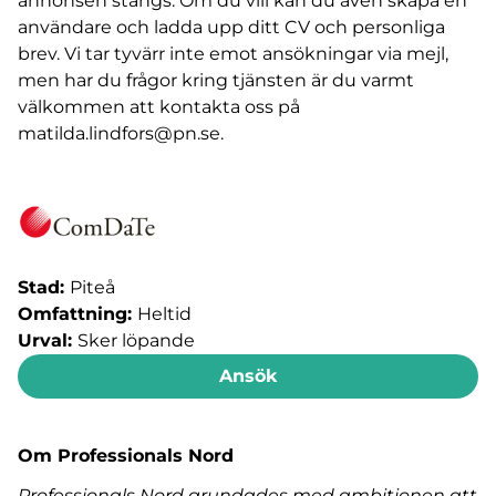
annonsen stängs. Om du vill kan du även skapa en
användare och ladda upp ditt CV och personliga
brev. Vi tar tyvärr inte emot ansökningar via mejl,
men har du frågor kring tjänsten är du varmt
välkommen att kontakta oss på
matilda.lindfors@pn.se
.
Stad:
Piteå
Omfattning:
Heltid
Urval:
Sker löpande
Ansök
Om Professionals Nord
Professionals Nord grundades med ambitionen att