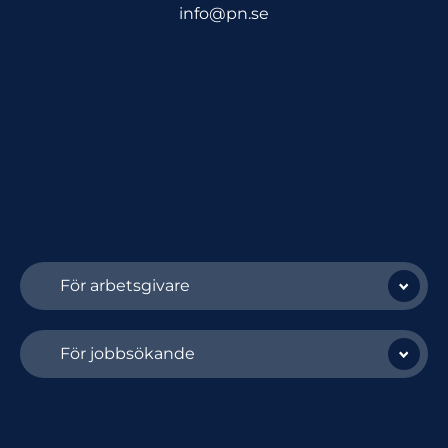
info@pn.se
För arbetsgivare
För jobbsökande