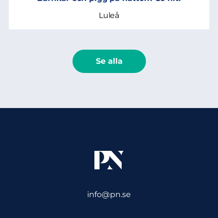
Luleå
Se alla
info@pn.se