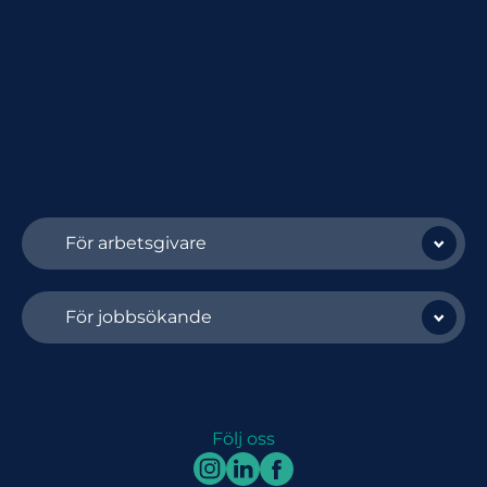
För arbetsgivare
För jobbsökande
Följ oss