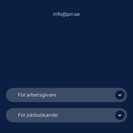
info@pn.se
För arbetsgivare
För jobbsökande