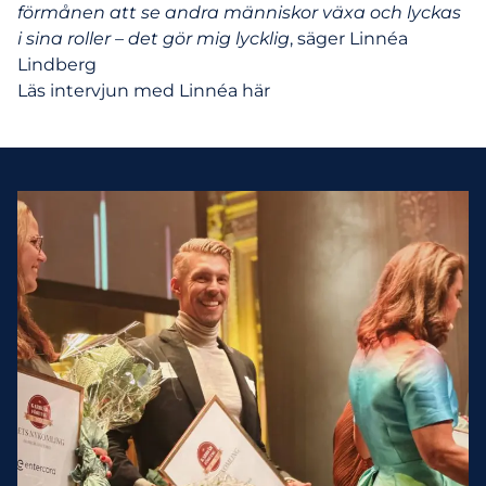
förmånen att se andra människor växa och lyckas
i sina roller – det gör mig lycklig
, säger Linnéa
Lindberg
Läs intervjun med Linnéa
här