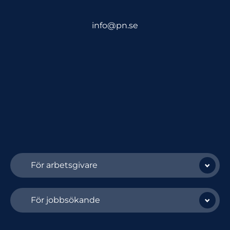
info@pn.se
För arbetsgivare
För jobbsökande