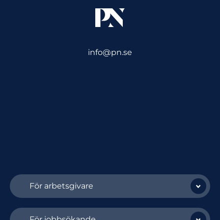
info@pn.se
För arbetsgivare
För jobbsökande