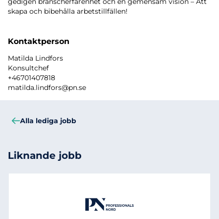
gedigen branscherfarenhet och en gemensam vision – Att
skapa och bibehålla arbetstillfällen!
Kontaktperson
Matilda Lindfors
Konsultchef
+46701407818
matilda.lindfors@pn.se
Alla lediga jobb
Liknande jobb