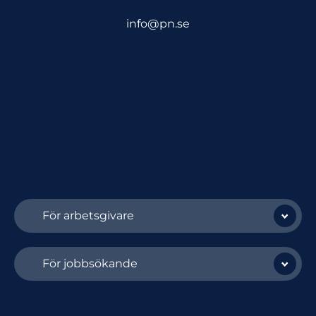
info@pn.se
För arbetsgivare
För jobbsökande