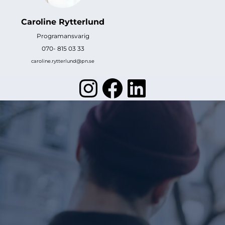
Caroline Rytterlund
Programansvarig
070- 815 03 33
caroline.rytterlund@pn.se
Instagram
Facebook
LinkedI