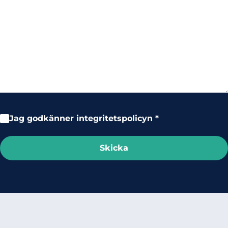
Meddelande
CAPTCHA
Samtycke
Jag godkänner
integritetspolicyn
*