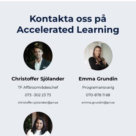
Kontakta oss på
Accelerated Learning
Christoffer Sjölander
Emma Grundin
TF Affärsområdeschef
Programansvarig
073 -302 23 73
070-878 11 68
christoffer.sjolander@pn.se
emma.grundin@pn.se