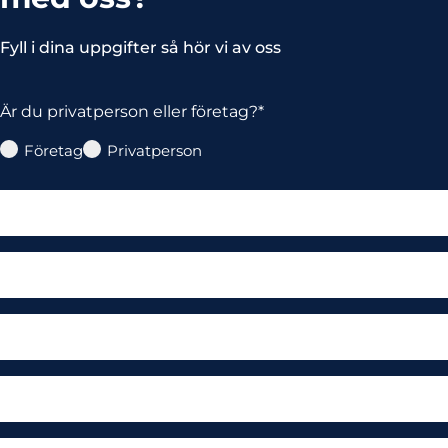
Fyll i dina uppgifter så hör vi av oss
Är du privatperson eller företag?*
Är
Företag
Privatperson
du
privatperson
Namn
eller
företag?
Stad
Email
Phone