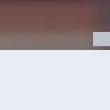
Visar
3
av
201
jobb
Jobbkategori
Region